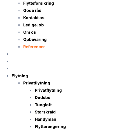
Flytteforsikring
Gode råd
Kontakt os
Ledige job
Om os
Opbevaring
Referencer
Priser
Få flyttetilbud
Anmeldelser
Flytning
Privatflytning
Privatflytning
Dødsbo
Tungløft
Storskrald
Handyman
Flytterengøring