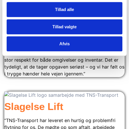
Tillad alle
Slagelse Kommune
Tillad valgte
“Vi har benyttet TNS-Transport i forbindelse med
Afvis
interne flytteopgaver, og oplevelsen har været yderst
positiv. Deres folk arbejder hurtigt, effektivt og med
stor respekt for både omgivelser og inventar. Det er
tydeligt, at de tager opgaven seriøst – og vi har følt os
i trygge hænder hele vejen igennem.”
Slagelse Lift
“TNS-Transport har leveret en hurtig og problemfri
flytning for os. De mødte op som aftalt, arbejdede