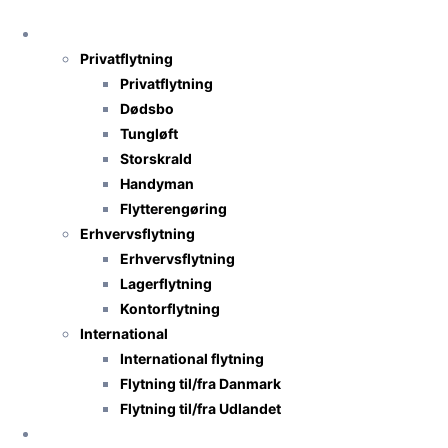
Skip
Flytning
to
Privatflytning
content
Privatflytning
Dødsbo
Tungløft
Storskrald
Handyman
Flytterengøring
Erhvervsflytning
Erhvervsflytning
Lagerflytning
Kontorflytning
International
International flytning
Flytning til/fra Danmark
Flytning til/fra Udlandet
TNS-Transport