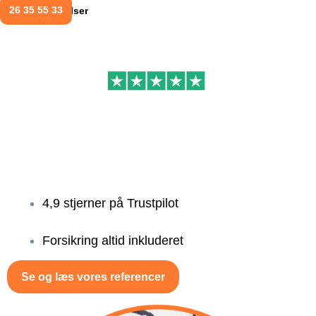
26 35 55 33
Anmeldelser
Referencer
Se, hvordan vi har skabt værdi for andre virksomheder. Nedenfor
finder du eksempler på samarbejder og opgaver, der viser vores
kvalitet i praksis. Måske bliver jeres virksomhed den næste?
4,9 stjerner på Trustpilot
Forsikring altid inkluderet
Se og læs vores referencer