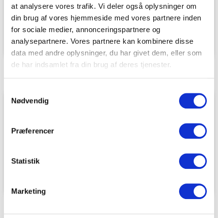
at analysere vores trafik. Vi deler også oplysninger om
“TNS-Transport har udført vores flytteopgave med
din brug af vores hjemmeside med vores partnere inden
stor omhu og professionalisme. Hele processen blev
for sociale medier, annonceringspartnere og
håndteret effektivt, og kommunikationen var klar og
analysepartnere. Vores partnere kan kombinere disse
imødekommende. Vi kan varmt anbefale TNS-
data med andre oplysninger, du har givet dem, eller som
Transport som en pålidelig samarbejdspartner.”
de har indsamlet fra din brug af deres tjenester.
Samtykkevalg
Nødvendig
Ringsted Kommune
Præferencer
“TNS-Transport har udført vores flytteopgave med
stor omhu og professionalisme. Hele processen blev
Statistik
håndteret effektivt, og kommunikationen var klar og
imødekommende. Vi kan varmt anbefale TNS-
Marketing
Transport som en pålidelig samarbejdspartner.”