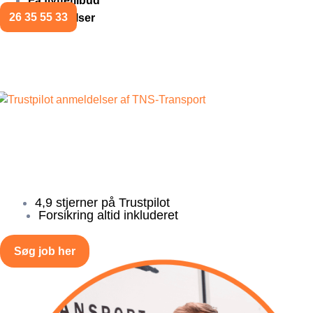
Få flyttetilbud
26 35 55 33
Anmeldelser
Ledige job
Hos TNS-Transport søger vi løbende nye medarbejdere. Se v
en uopfordret ansøgning.
4,9 stjerner på Trustpilot
Forsikring altid inkluderet
Søg job her