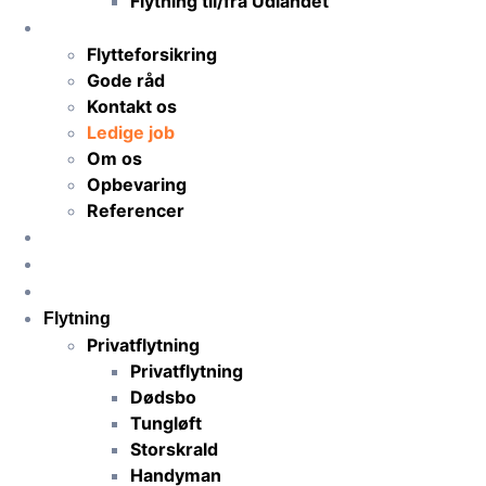
Flytning til/fra Udlandet
TNS-Transport
Flytteforsikring
Gode råd
Kontakt os
Ledige job
Om os
Opbevaring
Referencer
Priser
Få flyttetilbud
Anmeldelser
Flytning
Privatflytning
Privatflytning
Dødsbo
Tungløft
Storskrald
Handyman