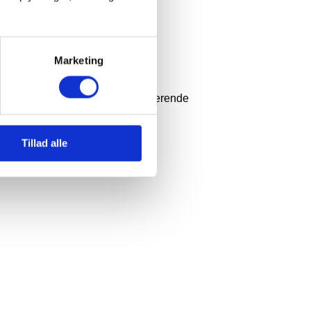
Marketing
tilbyder et engageret og velfungerende
Tillad alle
r løn efter kvalifikationer og