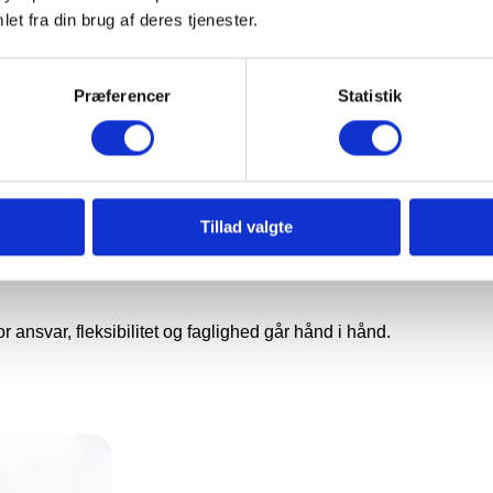
et fra din brug af deres tjenester.
rt
Præferencer
Statistik
e dygtige medarbejdere, der vil være en del af vores team. Vi 
Tillad valgte
ed for at arbejde med mange forskellige typer opgaver. Vi tilbyde
ttet faste kunder med en stabil daglig arbejdsgang.
r ansvar, fleksibilitet og faglighed går hånd i hånd.