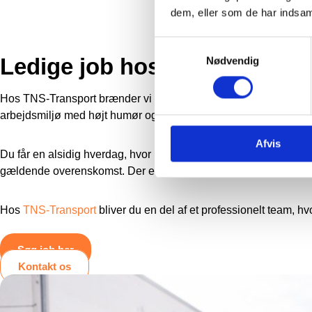
dem, eller som de har indsaml
Samtykkevalg
Ledige job hos TNS-Transpo
Nødvendig
Hos TNS-Transport brænder vi for vores arbejde og søger løbend
arbejdsmiljø med højt humør og fokus på samarbejde.
Afvis
Du får en alsidig hverdag, hvor ingen dage er helt ens, og muligh
gældende overenskomst. Der er også mulighed for at blive tilkny
Hos
TNS-Transport
bliver du en del af et professionelt team, hvo
Søg job her
Kontakt os