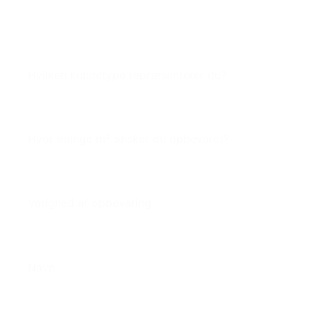
Få et gratis og uforpligten
Vi vil vende tilbage på din henvendelse hurtigs
Hvilken kundetype repræsenterer du?
Hvor mange m² ønsker du opbevaret?
Varighed af opbevaring
Navn