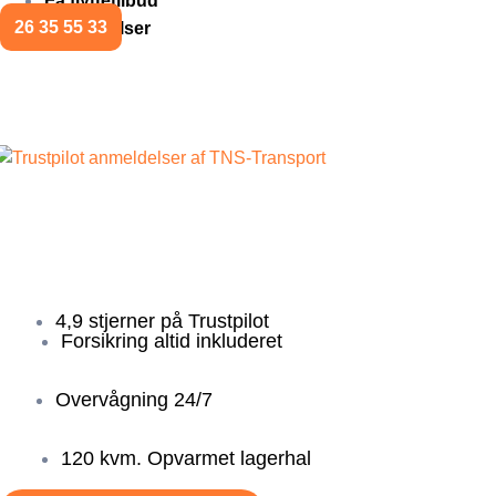
Få flyttetilbud
26 35 55 33
Anmeldelser
Opbevaring
TNS-Transport tilbyder sikker og fleksibel opbevaring i Sla
trygt og tørt, uanset om det er kort- eller langtidsopbevaring
4,9 stjerner på Trustpilot
Forsikring altid inkluderet
Overvågning 24/7
120 kvm. Opvarmet lagerhal