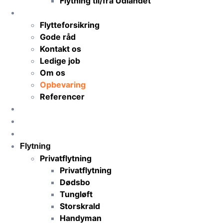
Flytning til/fra Udlandet
TNS-Transport
Flytteforsikring
Gode råd
Kontakt os
Ledige job
Om os
Opbevaring
Referencer
Priser
Få flyttetilbud
Anmeldelser
Flytning
Privatflytning
Privatflytning
Dødsbo
Tungløft
Storskrald
Handyman