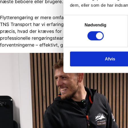
næste beboere eller brugere.
dem, eller som de har indsaml
Flytterengøring er mere omfattende end almindelig rengør
Samtykkevalg
TNS Transport har vi erfaring med hele flytteprocessen – 
Nødvendig
præcis, hvad der kræves for at afslutte den korrekt. Med 
professionelle rengøringsteam sikrer vi et resultat, der lever
forventningerne – effektivt, grundigt og til tiden.
Afvis