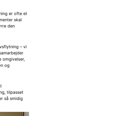
ning er ofte et
menter skal
yrre den
sflytning – vi
 samarbejder
e omgivelser,
æn og
l
g, tilpasset
er så smidig