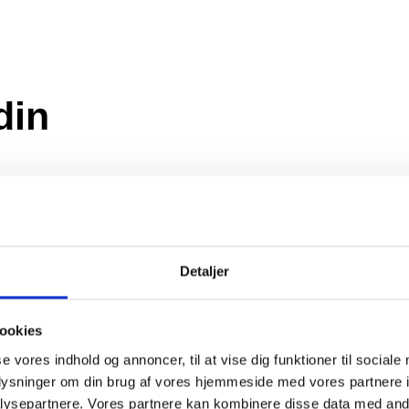
din
ighed,
 hånd
ver gør
Detaljer
grundig
ookies
, så du
se vores indhold og annoncer, til at vise dig funktioner til sociale
r
oplysninger om din brug af vores hjemmeside med vores partnere i
 til de
ysepartnere. Vores partnere kan kombinere disse data med andr