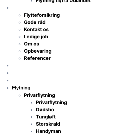
Flytning til/fra Udlandet
TNS-Transport
Flytteforsikring
Gode råd
Kontakt os
Ledige job
Om os
Opbevaring
Referencer
Priser
Få flyttetilbud
Anmeldelser
Flytning
Privatflytning
Privatflytning
Dødsbo
Tungløft
Storskrald
Handyman