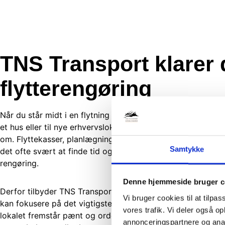
TNS Transport klarer 
flytterengøring
Når du står midt i en flytning – hvad enten det er fra en lejl
et hus eller til nye erhvervslokaler – er der rigeligt at tage
om. Flyttekasser, planlægning og hverdagens mange opga
Samtykke
det ofte svært at finde tid og energi til også at stå for en 
rengøring.
Denne hjemmeside bruger c
Derfor tilbyder TNS Transport at stå for din flytterengøring
Vi bruger cookies til at tilpas
kan fokusere på det vigtigste. Vi sørger for, at boligen elle
vores trafik. Vi deler også 
lokalet fremstår pænt og ordentligt ved overdragelse – klar
annonceringspartnere og anal