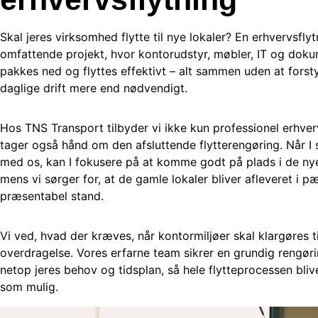
Skal jeres virksomhed flytte til nye lokaler? En erhvervsflyt
omfattende projekt, hvor kontorudstyr, møbler, IT og doku
pakkes ned og flyttes effektivt – alt sammen uden at forst
daglige drift mere end nødvendigt.
Hos TNS Transport tilbyder vi ikke kun professionel erhverv
tager også hånd om den afsluttende flytterengøring. Når I
med os, kan I fokusere på at komme godt på plads i de ny
mens vi sørger for, at de gamle lokaler bliver afleveret i p
præsentabel stand.
Vi ved, hvad der kræves, når kontormiljøer skal klargøres ti
overdragelse. Vores erfarne team sikrer en grundig rengørin
netop jeres behov og tidsplan, så hele flytteprocessen bliv
som mulig.