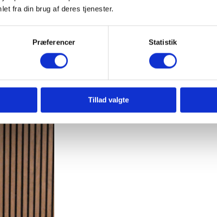
et fra din brug af deres tjenester.
ing. Hos
og ved
Præferencer
Statistik
vores
 op til
Tillad valgte