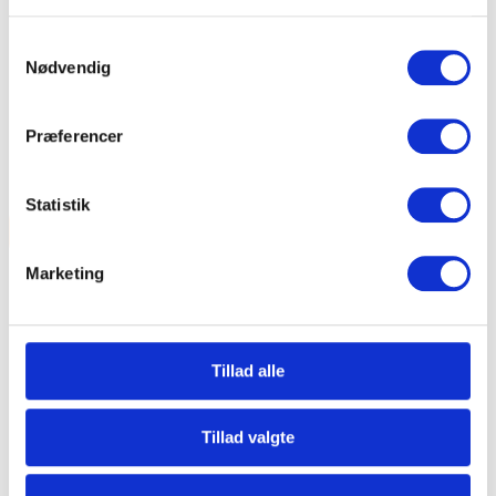
Kontakt os
Samtykkevalg
Ledige job
Nødvendig
Om os
Opbevaring
Referencer
Præferencer
Priser
Få flyttetilbud
Statistik
Anmeldelser
26 35 55 33
Marketing
Tillad alle
Tillad valgte