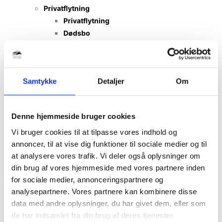
Privatflytning
Privatflytning
Dødsbo
Tungløft
Storskrald
Handyman
Samtykke
Detaljer
Om
Flytterengøring
Erhvervsflytning
Erhvervsflytning
Denne hjemmeside bruger cookies
Lagerflytning
Vi bruger cookies til at tilpasse vores indhold og
Kontorflytning
annoncer, til at vise dig funktioner til sociale medier og til
International
at analysere vores trafik. Vi deler også oplysninger om
International flytning
din brug af vores hjemmeside med vores partnere inden
Flytning til/fra Danmark
for sociale medier, annonceringspartnere og
Flytning til/fra Udlandet
analysepartnere. Vores partnere kan kombinere disse
TNS-Transport
data med andre oplysninger, du har givet dem, eller som
Flytteforsikring
de har indsamlet fra din brug af deres tjenester.
Gode råd