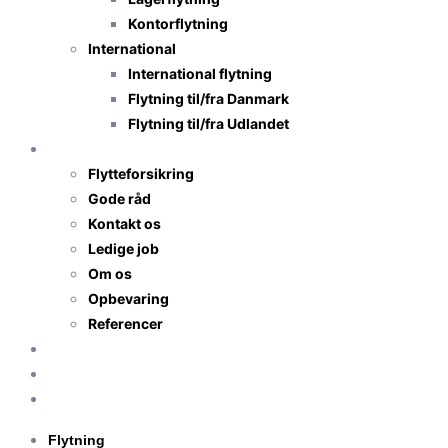
Kontorflytning
International
International flytning
Flytning til/fra Danmark
Flytning til/fra Udlandet
TNS-Transport
Flytteforsikring
Gode råd
Kontakt os
Ledige job
Om os
Opbevaring
Referencer
Priser
Få flyttetilbud
Anmeldelser
Flytning