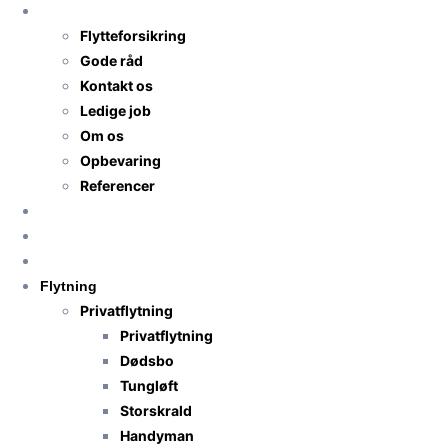
TNS-Transport
Flytteforsikring
Gode råd
Kontakt os
Ledige job
Om os
Opbevaring
Referencer
Priser
Få flyttetilbud
Anmeldelser
Flytning
Privatflytning
Privatflytning
Dødsbo
Tungløft
Storskrald
Handyman