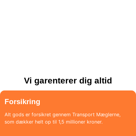
Vi garenterer dig altid
Forsikring
Alt gods er forsikret gennem Transport Mæglerne,
som dækker helt op til 1,5 millioner kroner.