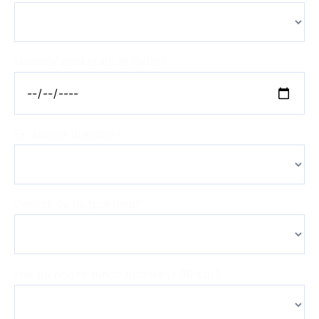
Hvornår øsnker du at flytte?
Er datoen fleksibel?
Ønsker du nedpakning?
Har du nogen tunge møbler (+90 kg)?