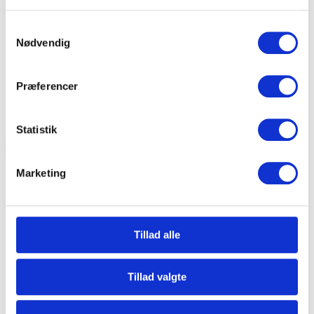
Kontakt os
Samtykkevalg
Ledige job
Nødvendig
Om os
Opbevaring
Referencer
Præferencer
Priser
Få flyttetilbud
Statistik
Anmeldelser
26 35 55 33
Marketing
Tillad alle
Tillad valgte