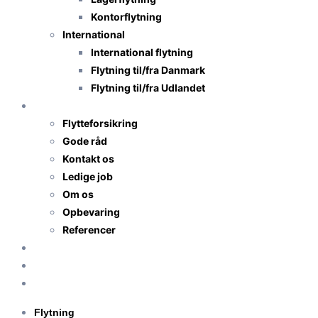
Kontorflytning
International
International flytning
Flytning til/fra Danmark
Flytning til/fra Udlandet
TNS-Transport
Flytteforsikring
Gode råd
Kontakt os
Ledige job
Om os
Opbevaring
Referencer
Priser
Få flyttetilbud
Anmeldelser
Flytning