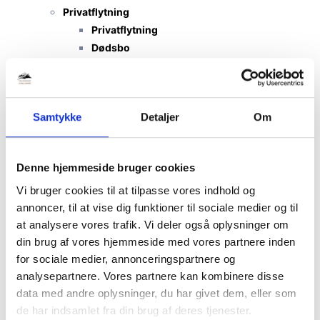
Privatflytning
Privatflytning
Dødsbo
Tungløft
Storskrald
Handyman
Samtykke
Detaljer
Om
Flytterengøring
Erhvervsflytning
Erhvervsflytning
Denne hjemmeside bruger cookies
Lagerflytning
Vi bruger cookies til at tilpasse vores indhold og
Kontorflytning
annoncer, til at vise dig funktioner til sociale medier og til
International
at analysere vores trafik. Vi deler også oplysninger om
International flytning
din brug af vores hjemmeside med vores partnere inden
Flytning til/fra Danmark
for sociale medier, annonceringspartnere og
Flytning til/fra Udlandet
analysepartnere. Vores partnere kan kombinere disse
TNS-Transport
data med andre oplysninger, du har givet dem, eller som
Flytteforsikring
de har indsamlet fra din brug af deres tjenester.
Gode råd