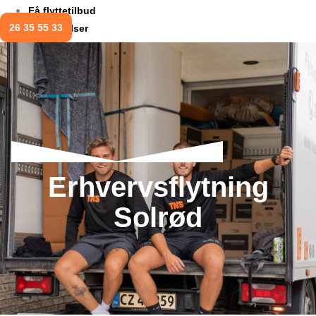
Få flyttetilbud
26 35 55 33
Anmeldelser
Erhvervsflytning
Solrød