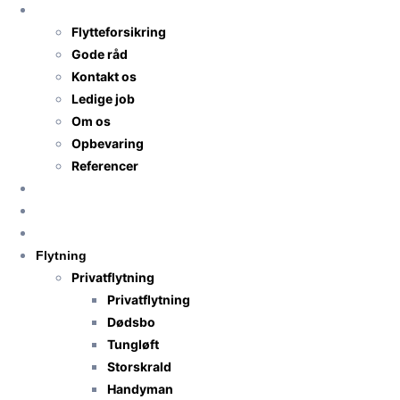
TNS-Transport
Flytteforsikring
Gode råd
Kontakt os
Ledige job
Om os
Opbevaring
Referencer
Priser
Få flyttetilbud
Anmeldelser
Flytning
Privatflytning
Privatflytning
Dødsbo
Tungløft
Storskrald
Handyman