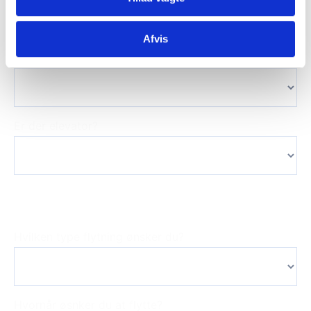
Afvis
Pakeringsafstand til dør
Er der elevator?
Det sidste trin, inden du modtager et
uforpligtende tilbud
Hvilken type flytning ønsker du?
Hvornår øsnker du at flytte?