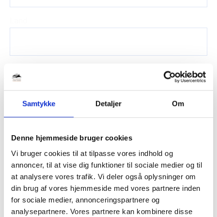
Land
Antal Kvm (m2)
Samtykke
Detaljer
Om
Pakeringsafstand til dør
Denne hjemmeside bruger cookies
Vi bruger cookies til at tilpasse vores indhold og
Er der elevator?
annoncer, til at vise dig funktioner til sociale medier og til
at analysere vores trafik. Vi deler også oplysninger om
din brug af vores hjemmeside med vores partnere inden
for sociale medier, annonceringspartnere og
Hvor flytter du til?
analysepartnere. Vores partnere kan kombinere disse