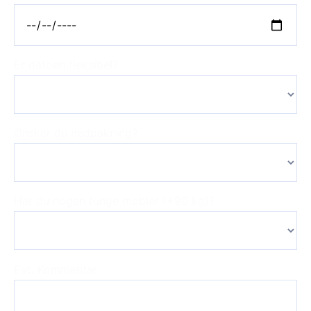
Er datoen fleksibel?
Ønsker du nedpakning?
Har du nogen tunge møbler (+90 kg)?
Evt. Kommentar