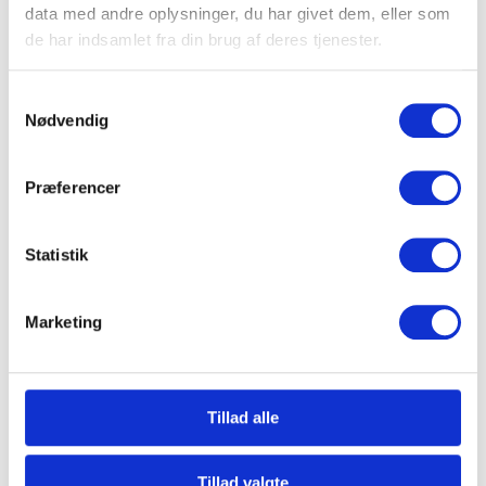
data med andre oplysninger, du har givet dem, eller som
Adresse
de har indsamlet fra din brug af deres tjenester.
Samtykkevalg
Nødvendig
By
Præferencer
Postnr.
Statistik
Marketing
Land
Tillad alle
Antal Kvm (m2)
Tillad valgte