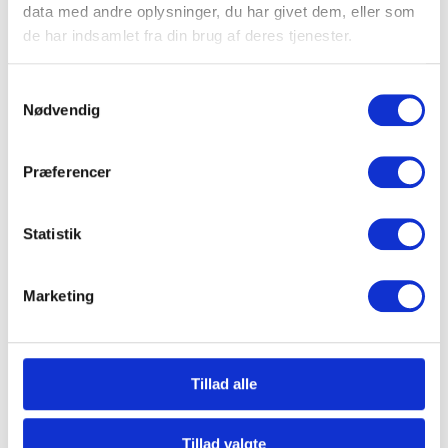
data med andre oplysninger, du har givet dem, eller som
Adresse
de har indsamlet fra din brug af deres tjenester.
Samtykkevalg
Nødvendig
By
Præferencer
Postnr.
Statistik
Marketing
Land
Tillad alle
Antal Kvm (m2)
Tillad valgte