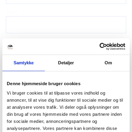
Land
Antal Kvm (m2)
Samtykke
Detaljer
Om
Pakeringsafstand til dør
Denne hjemmeside bruger cookies
Vi bruger cookies til at tilpasse vores indhold og
Er der elevator?
annoncer, til at vise dig funktioner til sociale medier og til
at analysere vores trafik. Vi deler også oplysninger om
din brug af vores hjemmeside med vores partnere inden
for sociale medier, annonceringspartnere og
Hvor flytter du til?
analysepartnere. Vores partnere kan kombinere disse