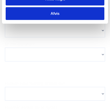
Afvis
Pakeringsafstand til dør
Er der elevator?
Det sidste trin, inden du modtager et
uforpligtende tilbud
Hvilken type flytning ønsker du?
Hvornår øsnker du at flytte?