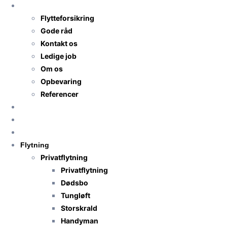
TNS-Transport
Flytteforsikring
Gode råd
Kontakt os
Ledige job
Om os
Opbevaring
Referencer
Priser
Få flyttetilbud
Anmeldelser
Flytning
Privatflytning
Privatflytning
Dødsbo
Tungløft
Storskrald
Handyman