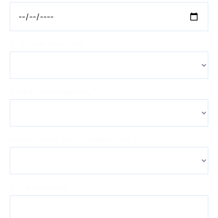
Er datoen fleksibel?
Ønsker du nedpakning?
Har du nogen tunge møbler (+90 kg)?
Evt. Kommentar